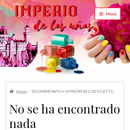
Saltar
Ir
Menú
a
al
navegación
contenido
Inicio
Home
30 DARMOWYCH SPINÓW BEZ DEPOZYTU
Carrito
No se ha encontrado
Productos
nada