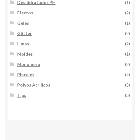
Deshidratador PH
(1)
Efectos
(2)
Geles
(1)
Glitter
(2)
Limas
(9)
Moldes
(1)
Monomero
(2)
Pinceles
(2)
Polvos Acrilicos
(5)
Tips
(3)