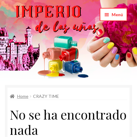
Saltar
Ir
Menú
a
al
navegación
contenido
Inicio
Home
CRAZY TIME
Carrito
No se ha encontrado
Productos
nada