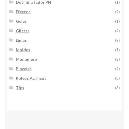
Deshidratador PH
(1)
Efectos
(2)
Geles
(1)
Glitter
(2)
Limas
(9)
Moldes
(1)
Monomero
(2)
Pinceles
(2)
Polvos Acrilicos
(5)
Tips
(3)