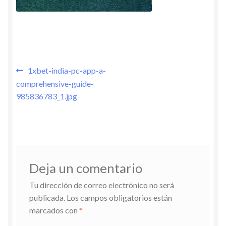
Navegación
Entrada
1xbet-india-pc-app-a-
anterior:
comprehensive-guide-
de
985836783_1.jpg
entradas
Deja un comentario
Tu dirección de correo electrónico no será
publicada.
Los campos obligatorios están
marcados con
*