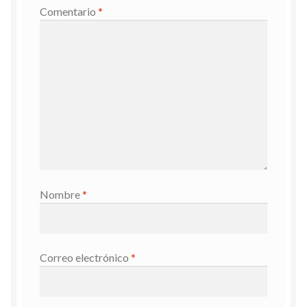
Comentario
*
Nombre
*
Correo electrónico
*