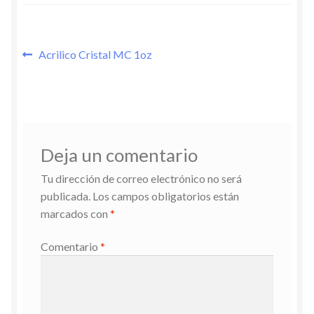
Navegación
Entrada
Acrilico Cristal MC 1oz
anterior:
de
entradas
Deja un comentario
Tu dirección de correo electrónico no será
publicada.
Los campos obligatorios están
marcados con
*
Comentario
*