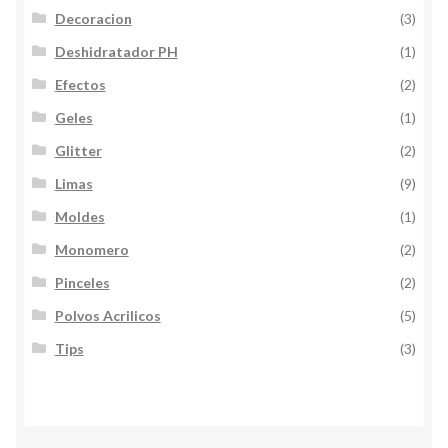
Decoracion
(3)
Deshidratador PH
(1)
Efectos
(2)
Geles
(1)
Glitter
(2)
Limas
(9)
Moldes
(1)
Monomero
(2)
Pinceles
(2)
Polvos Acrilicos
(5)
Tips
(3)