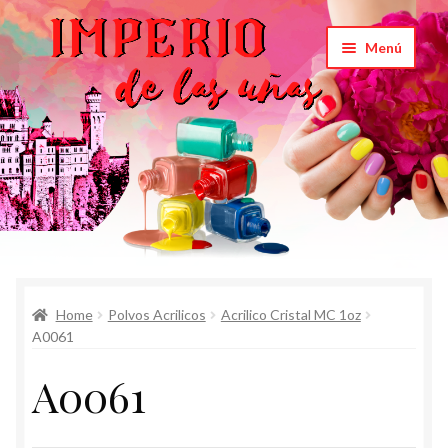
Saltar
Ir
Menú
a
al
navegación
contenido
Inicio
Home
Polvos Acrilicos
Acrilico Cristal MC 1oz
Carrito
A0061
Productos
A0061