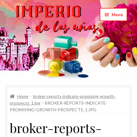
Saltar
Ir
Menú
a
al
navegación
contenido
Inicio
Home
broker-reports-indicate-promising-growth-
Carrito
prospects_1.jpg
BROKER-REPORTS-INDICATE-
PROMISING-GROWTH-PROSPECTS_1.JPG
Productos
broker-reports-