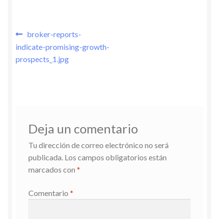
Navegación
Entrada
broker-reports-
anterior:
indicate-promising-growth-
de
prospects_1.jpg
entradas
Deja un comentario
Tu dirección de correo electrónico no será
publicada.
Los campos obligatorios están
marcados con
*
Comentario
*