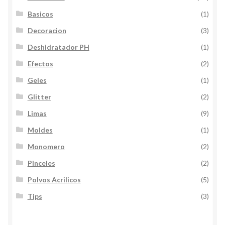
Basicos
(1)
Decoracion
(3)
Deshidratador PH
(1)
Efectos
(2)
Geles
(1)
Glitter
(2)
Limas
(9)
Moldes
(1)
Monomero
(2)
Pinceles
(2)
Polvos Acrilicos
(5)
Tips
(3)