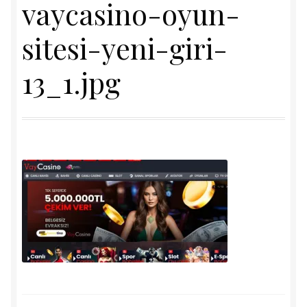
vaycasino-oyun-
sitesi-yeni-giri-
13_1.jpg