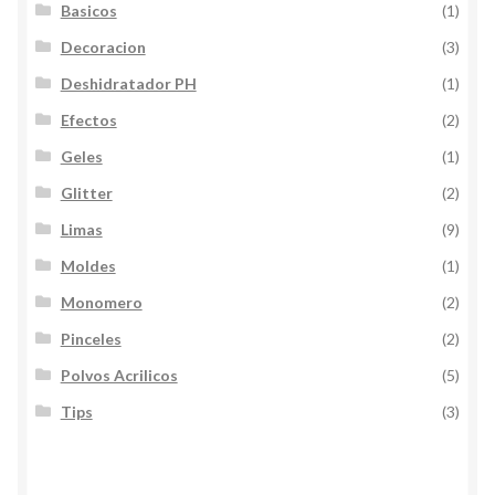
Basicos
(1)
Decoracion
(3)
Deshidratador PH
(1)
Efectos
(2)
Geles
(1)
Glitter
(2)
Limas
(9)
Moldes
(1)
Monomero
(2)
Pinceles
(2)
Polvos Acrilicos
(5)
Tips
(3)