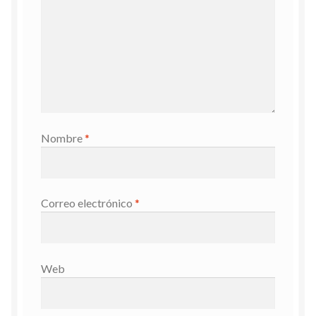
Nombre
*
Correo electrónico
*
Web