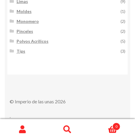
Limas
(9)
Moldes
(1)
Monomero
(2)
Pinceles
(2)
Polvos Acrilicos
(5)
Tips
(3)
© Imperio de las unas 2026
.
0
Search
S