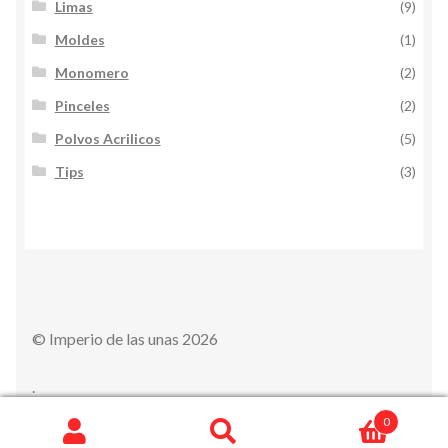
Limas
(9)
Moldes
(1)
Monomero
(2)
Pinceles
(2)
Polvos Acrilicos
(5)
Tips
(3)
© Imperio de las unas 2026
.
0
Search
S