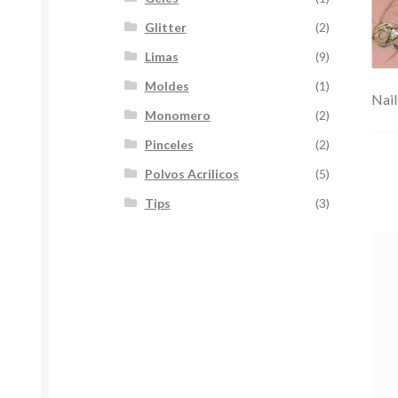
Glitter
(2)
Limas
(9)
Moldes
(1)
Nail
Monomero
(2)
Pinceles
(2)
Polvos Acrilicos
(5)
Tips
(3)