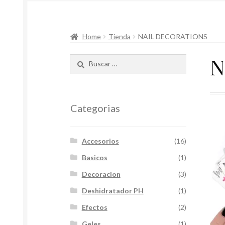
Inicio
Carrito
Productos
Home
Tienda
NAIL DECORATIONS
N
Buscar:
Categorias
Accesorios
(16)
Basicos
(1)
Decoracion
(3)
Deshidratador PH
(1)
Efectos
(2)
Geles
(1)