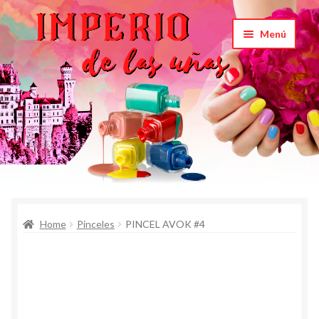
Saltar
Ir
Menú
a
al
navegación
contenido
Inicio
Home
Pinceles
PINCEL AVOK #4
Carrito
Productos