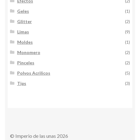
Efectos
(2)
Geles
(1)
Glitter
(2)
Limas
(9)
Moldes
(1)
Monomero
(2)
Pinceles
(2)
Polvos Acrilicos
(5)
Tips
(3)
© Imperio de las unas 2026