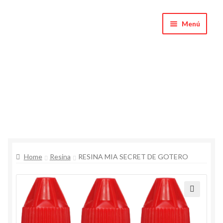
Saltar
Ir
Menú
a
al
navegación
contenido
Inicio
Home
Resina
RESINA MIA SECRET DE GOTERO
Carrito
Productos
🔍